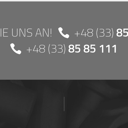
IE UNS AN!
+48 (33)
85

+48 (33)
85 85 111
