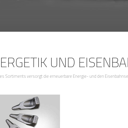
ERGETIK UND EISENB
es Sortiments versorgt die erneuerbare Energie- und den Eisenbahnse