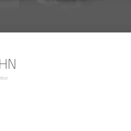
AHN
ktor.