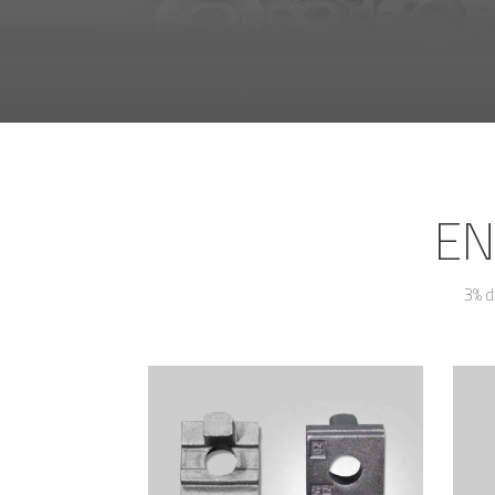
EN
3% d